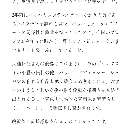
き、生演奏で聴くことができて本当に幸せでした。
2年前にバッハとメンデルスゾーンゆかりの街であ
るライプチヒを訪れて以来、バッハとメンデルスゾ
ーンの関係性に興味を持っていたので、今回のプロ
グラムを知った時から、難しいことはわからないま
でもとても楽しみにしていました。
大瀧拓哉さんの演奏はこれまでに、あの「ジェフス
キの不屈の民」の他、バッハ、ドビュッシー、ショ
パンの有名な作品も聴く機会がありましたが、お手
本のようなきれいな手の形や流麗な指捌きから紡ぎ
出される美しい音色と知性的な音楽性が素晴らし
く、レパートリーの幅広さに驚かされます。
終演後に直接感動を伝えられてよかったです。