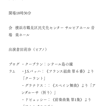
開場
18時30分
会
横浜市鶴見区民文化センター サルビアホール 音
場
楽ホール
出演
倉田莉奈（ピアノ）
プログ
・クープラン：シテール島の鐘
ラム
・J.S.バッハ：《フランス組曲 第６番》より
「クーラント」
・グラナドス：：《スペイン舞曲》より「ア
ンダルーサ〈祈り〉」
・ドビュッシー：《前奏曲集 第1集》より