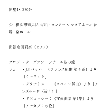
開場
18時30分
会
横浜市鶴見区民文化センター サルビアホール 音
場
楽ホール
出演
倉田莉奈（ピアノ）
プログ
・クープラン：シテール島の鐘
ラム
・J.S.バッハ：《フランス組曲 第６番》より
「クーラント」
・グラナドス：：《スペイン舞曲》より「ア
ンダルーサ〈祈り〉」
・ドビュッシー：《前奏曲集 第1集》より
「アナカプリの丘」