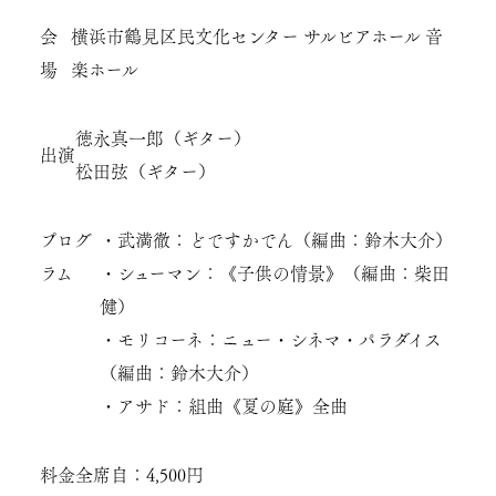
会
横浜市鶴見区民文化センター サルビアホール 音
場
楽ホール
徳永真一郎（ギター）
出演
松田弦（ギター）
プログ
・武満徹：どですかでん（編曲：鈴木大介）
ラム
・シューマン：《子供の情景》（編曲：柴田
健）
・モリコーネ：ニュー・シネマ・パラダイス
（編曲：鈴木大介）
・アサド：組曲《夏の庭》全曲
料金
全席自：4,500円