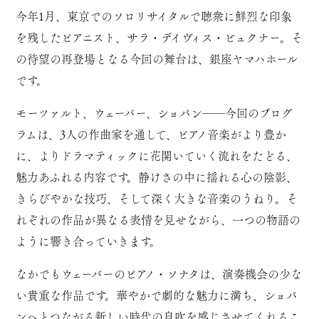
今年1月、東京でのソロリサイタルで聴衆に鮮烈な印象
を残したピアニスト、サラ・デイヴィス・ビュクナー。そ
の待望の再登場となる今回の舞台は、銀座ヤマハホール
です。
モーツァルト、ウェーバー、ショパン――今回のプログ
ラムは、3人の作曲家を通して、ピアノ音楽がより豊か
に、よりドラマティックに花開いていく流れをたどる、
魅力あふれる内容です。静けさの中に揺れる心の陰影、
きらびやかな技巧、そして深く大きな音楽のうねり。そ
れぞれの作品が異なる表情を見せながら、一つの物語の
ように響き合っていきます。
なかでもウェーバーのピアノ・ソナタは、演奏機会の少な
い貴重な作品です。華やかで劇的な魅力に満ち、ショパ
ンへとつながる新しい時代の息吹を感じさせてくれるこ