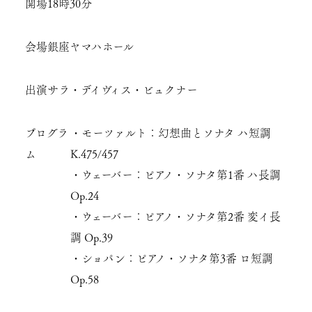
開場
18時30分
会場
銀座ヤマハホール
出演
サラ・デイヴィス・ビュクナー
プログラ
・モーツァルト：幻想曲とソナタ ハ短調
ム
K.475/457
・ウェーバー：ピアノ・ソナタ第1番 ハ長調
Op.24
・ウェーバー：ピアノ・ソナタ第2番 変イ長
調 Op.39
・ショパン：ピアノ・ソナタ第3番 ロ短調
Op.58