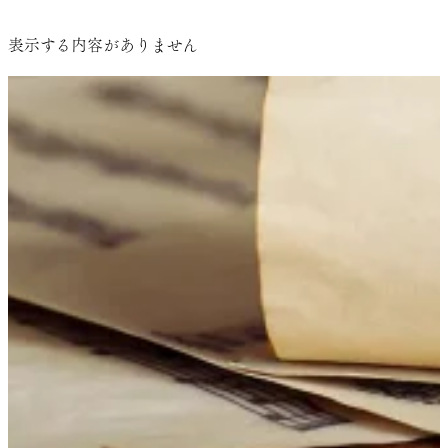
ー
田
表示する内容がありません
ト
莉
奈
コ
ン
セ
プ
チ
ュ
ア
ル・
リ
サ
イ
タ