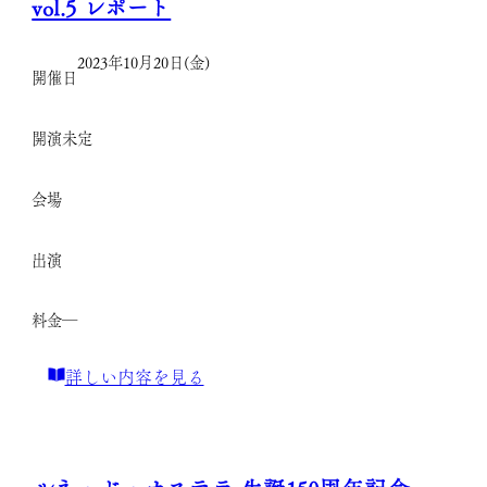
vol.5 レポート
コ・
モ
2023年10月20日(金)
開催日
ン
ポ
開演
未定
ウ
生
会場
誕
130
出演
年
記
料金
―
念
公
:
詳しい内容を見る
演
倉
「カ
田
タ
莉