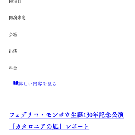
開催日
開演
未定
会場
出演
料金
―
:
詳しい内容を見る
ル
ネ・
ド・
フェデリコ・モンポウ生誕130年記念公演
カ
「カタロニアの風」レポート
ス