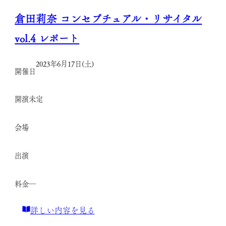
レ
ド・
倉田莉奈 コンセプチュアル・リサイタル
ポ
カ
vol.4 レポート
ー
ス
ト
テ
2023年6月17日(土)
開催日
ラ
生
開演
未定
誕
150
会場
周
年
出演
記
念
料金
―
vol.1
レ
:
詳しい内容を見る
ポ
倉