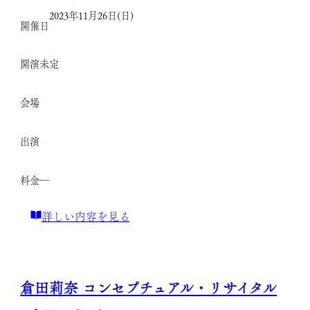
テ
2023年11月26日(日)
開催日
ラ
生
開演
未定
誕
150
会場
周
年
出演
記
念
料金
―
vol.2
レ
:
詳しい内容を見る
ポ
フ
ー
ェ
ト
デ
倉田莉奈 コンセプチュアル・リサイタル
リ