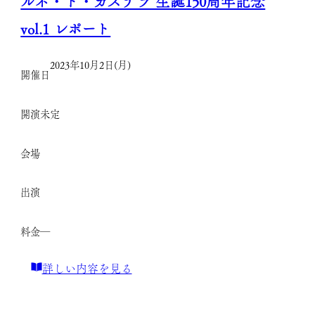
ルネ・ド・カステラ 生誕150周年記念
ロ
奈
vol.1 レポート
ニ
コ
ア
ン
2023年10月2日(月)
の
開催日
セ
風」
プ
開演
未定
レ
チ
ポ
ュ
会場
ー
ア
ト
ル・
出演
リ
サ
料金
―
イ
タ
:
詳しい内容を見る
ル
ル
vol.5
ネ・